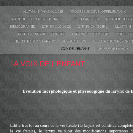
ANATOMIE-PHYSIOLOGIE
PROCESSUS DÉVELOPPEMENTAUX
INTRODUCTION À LA PHONATION
LES 3 PLANS (3D)
APPAREIL RESPI
BIBLIOGRAPHIE
EXP° PROLONGÉE
EXP° PHONATOIRE
ILLUSTRATI
MICRO-ANATOMIE LARYNGÉE
LARYNX: PHYSIOLOGIE
MODÉLISA
ILLUSTRATIONS LARYNX
RÉSONATEURS
ILLUSTRATION RÉSONA
VOIX DE L'ENFANT
GENÈSE DE LA VOIX
LA VOIX DE L’ENFANT
Évolution morphologique et physiologique du larynx de la
Edifié très tôt au cours de la vie fœtale (le larynx est constitué complè
la vie fœtale), le larynx va subir des modifications importantes 