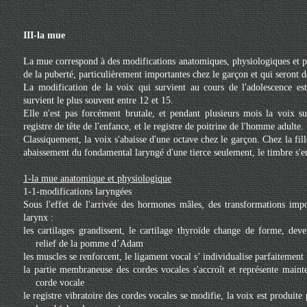
III-la mue
La mue correspond à des modifications anatomiques, physiologiques et 
de la puberté, particulièrement importantes chez le garçon et qui seront dé
La modification de la voix qui survient au cours de l'adolescence est
survient le plus souvent entre 12 et 15.
Elle n'est pas forcément brutale, et pendant plusieurs mois la voix sub
registre de tête de l'enfance, et le registre de poitrine de l'homme adulte.
Classiquement, la voix s'abaisse d'une octave chez le garçon. Chez la fil
abaissement du fondamental laryngé d'une tierce seulement, le timbre s'e
1-la mue anatomique et physiologique
1-1-modifications laryngées
Sous l'effet de l'arrivée des hormones mâles, des transformations imp
larynx :
les cartilages grandissent, le cartilage thyroïde change de forme, deve
relief de la pomme d’Adam
les muscles se renforcent, le ligament vocal s’ individualise parfaitement
la partie membraneuse des cordes vocales s'accroît et représente mainte
corde vocale
le registre vibratoire des cordes vocales se modifie, la voix est produit