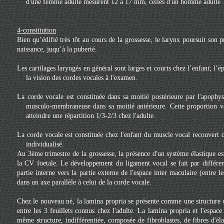
d'une femme adulte mesurent 12 à 17 mm, celles d'un homme adulte
4-constitution
Bien qu’édifié très tôt au cours de la grossesse, le larynx poursuit son 
naissance, juqu’à la puberté.
Les cartilages laryngés en général sont larges et courts chez l’enfant; l’é
la vision des cordes vocales à l'examen.
La corde vocale est constituée dans sa moitié postérieure par l'apophyse
musculo-membraneuse dans sa moitié antérieure. Cette proportion v
atteindre une répartition 1/3-2/3 chez l'adulte.
La corde vocale est constituée chez l'enfant du muscle vocal recouvert 
individualisé.
Au 3ème trimestre de la grossesse, la présence d'un système élastique es
la CV foetale. Le développement du ligament vocal se fait par différent
partie interne vers la partie externe de l'espace inter maculaire (entre le
dans un axe parallèle à celui de la corde vocale.
Chez le nouveau né, la lamina propria se présente comme une structure u
entre les 3 feuillets connus chez l'adulte. La lamina propria et l'espac
même structure, indifférentiée, composée de fibroblastes, de fibres d'éla