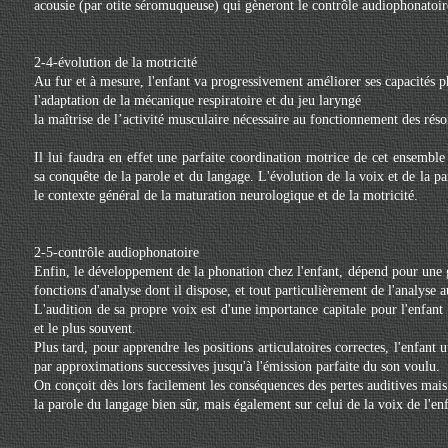
acousie (par otite séromuqueuse) qui gèneront le contrôle audiophonatoir
2-4-évolution de la motricité
Au fur et à mesure, l'enfant va progressivement améliorer ses capacités p
l'adaptation de la mécanique respiratoire et du jeu laryngé
la maîtrise de l’activité musculaire nécessaire au fonctionnement des réso
Il lui faudra en effet une parfaite coordination motrice de cet ensembl
sa conquête de la parole et du langage. L'évolution de la voix et de la par
le contexte général de la maturation neurologique et de la motricité.
2-5-contrôle audiophonatoire
Enfin, le développement de la phonation chez l'enfant, dépend pour une 
fonctions d'analyse dont il dispose, et tout particulièrement de l'analyse a
L'audition de sa propre voix est d'une importance capitale pour l'enfant : 
et le plus souvent.
Plus tard, pour apprendre les positions articulatoires correctes, l'enfant ut
par approximations successives jusqu'à l'émission parfaite du son voulu.
On conçoit dès lors facilement les conséquences des pertes auditives ma
la parole du langage bien sûr, mais également sur celui de la voix de l'enf