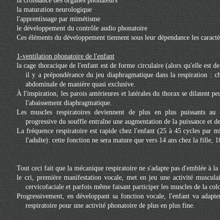
la croissance des organes phonateurs
la maturation neurologique
l'apprentissage par mimétisme
le développement du contrôle audio phonatoire
Ces éléments du développement tiennent sous leur dépendance les caractèr
1-ventilation phonatoire de l'enfant
la cage thoracique de l'enfant est de forme circulaire (alors qu'elle est de
il y a prépondérance du jeu diaphragmatique dans la respiration : ch
abdominale de manière quasi exclusive.
À l'inspiration, les parois antérieures et latérales du thorax se dilatent p
l'abaissement diaphragmatique.
Les muscles respiratoires deviennent de plus en plus puissants au 
progressive du souffle entraîne une augmentation de la puissance et de 
La fréquence respiratoire est rapide chez l'enfant (25 à 45 cycles par 
l'adulte): cette fonction ne sera mature que vers 14 ans chez la fille, 
Tout ceci fait que la mécanique respiratoire ne s'adapte pas d'emblée à la
le cri, première manifestation vocale, met en jeu une activité musculai
cervicofaciale et parfois même faisant participer les muscles de la col
Progressivement, en développant sa fonction vocale, l'enfant va adapt
respiratoire pour une activité phonatoire de plus en plus fine.