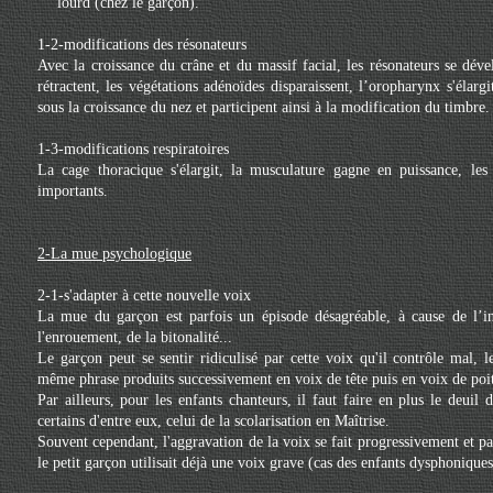
lourd (chez le garçon).
1-2-modifications des résonateurs
Avec la croissance du crâne et du massif facial, les résonateurs se dév
rétractent, les végétations adénoïdes disparaissent, l’oropharynx s'élarg
sous la croissance du nez et participent ainsi à la modification du timbre.
1-3-modifications respiratoires
La cage thoracique s'élargit, la musculature gagne en puissance, les
importants.
2-La mue psychologique
2-1-s'adapter à cette nouvelle voix
La mue du garçon est parfois un épisode désagréable, à cause de l’ins
l'enrouement, de la bitonalité...
Le garçon peut se sentir ridiculisé par cette voix qu'il contrôle mal, 
même phrase produits successivement en voix de tête puis en voix de poit
Par ailleurs, pour les enfants chanteurs, il faut faire en plus le deuil 
certains d'entre eux, celui de la scolarisation en Maîtrise.
Souvent cependant, l'aggravation de la voix se fait progressivement et pa
le petit garçon utilisait déjà une voix grave (cas des enfants dysphoniques