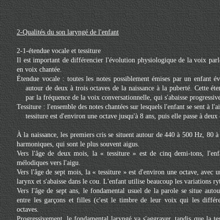
2-Qualités du son laryngé de l'enfant
2-1-étendue vocale et tessiture
Il est important de différencier l'évolution physiologique de la voix parlé
en voix chantée.
Étendue vocale : toutes les notes possiblement émises par un enfant évo
autour de deux à trois octaves de la naissance à la puberté. Cette ét
par la fréquence de la voix conversationnelle, qui s'abaisse progressiv
Tessiture : l'ensemble des notes chantées sur lesquels l'enfant se sent à l'a
tessiture est d'environ une octave jusqu'à 8 ans, puis elle passe à deux
À la naissance, les premiers cris se situent autour de 440 à 500 Hz, 80 à
harmoniques, qui sont le plus souvent aigus.
Vers l'âge de deux mois, la « tessiture » est de cinq demi-tons, l'enfa
mélodiques vers l'aigu.
Vers l'âge de sept mois, la « tessiture » est d'environ une octave, avec 
larynx et s'abaisse dans le cou. L'enfant utilise beaucoup les variations r
Vers l'âge de sept ans, le fondamental usuel de la parole se situe auto
entre les garçons et filles (c'est le timbre de leur voix qui les diffé
octaves.
Progressivement, le fondamental laryngé va s'aggraver, tandis que la te