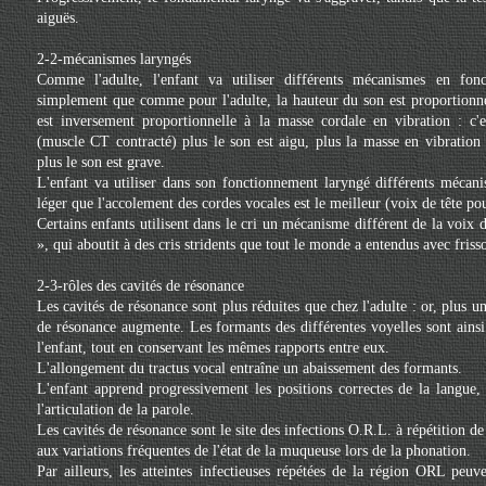
aiguës.
2-2-mécanismes laryngés
Comme l'adulte, l'enfant va utiliser différents mécanismes en fo
simplement que comme pour l'adulte, la hauteur du son est proportionnel
est inversement proportionnelle à la masse cordale en vibration : c'e
(muscle CT contracté) plus le son est aigu, plus la masse en vibration
plus le son est grave.
L'enfant va utiliser dans son fonctionnement laryngé différents mécan
léger que l'accolement des cordes vocales est le meilleur (voix de tête pou
Certains enfants utilisent dans le cri un mécanisme différent de la voix 
», qui aboutit à des cris stridents que tout le monde a entendus avec frisso
2-3-rôles des cavités de résonance
Les cavités de résonance sont plus réduites que chez l'adulte : or, plus un
de résonance augmente. Les formants des différentes voyelles sont ainsi
l'enfant, tout en conservant les mêmes rapports entre eux.
L'allongement du tractus vocal entraîne un abaissement des formants.
L'enfant apprend progressivement les positions correctes de la langue, 
l'articulation de la parole.
Les cavités de résonance sont le site des infections O.R.L. à répétition de 
aux variations fréquentes de l'état de la muqueuse lors de la phonation.
Par ailleurs, les atteintes infectieuses répétées de la région ORL peu